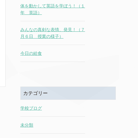
体を動かして英語を学ぼう！（１
年 英語）
みんなの真剣な表情、発見！（７
月６日 授業の様子）
今日の給食
カテゴリー
学校ブログ
未分類