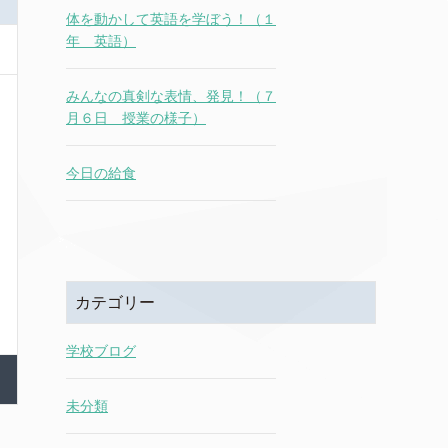
体を動かして英語を学ぼう！（１
年 英語）
みんなの真剣な表情、発見！（７
月６日 授業の様子）
今日の給食
カテゴリー
学校ブログ
未分類